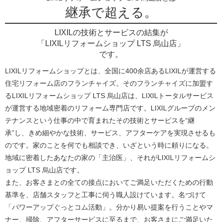
継承で超える。
LIXILの技術とサービスの結集が
「LIXILリフォームショップ LTS 烏山店」
です。
LIXILリフォームショップとは、全国に400余店あるLIXILが運営する
住宅リフォーム店のフランチャイズ。そのフランチャイズに加盟す
るLIXILリフォームショップ LTS 烏山店は、LIXILトータルサービス
が運営する地域密着のリフォーム専門店です。LIXILグループのメン
テナンスという仕事の中で育まれたその技術とサービスを“継
承”し、きめ細やかな技術、サービス、アフターケアを実現させるも
のです。家のことを何でも相談でき、いざという時に頼りになる。
地域に密着したあなたの家の「主治医」、それがLIXILリフォームシ
ョップ LTS 烏山店です。
また、お客さまとの全ての接点においてご満足いただくための行動
基準を、店舗スタッフと工事に伺う職人設けています。名づけて
「パワーアップぐっとコム活動」。分かり易い提案を行うことやマ
ナー、掃除、アフターサービスに至るまで、お客さまにご満足いた