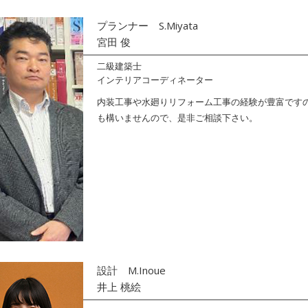
S.Miyata
プランナー
宮田 俊
二級建築士
インテリアコーディネーター
内装工事や水廻りリフォーム工事の経験が豊富です
も構いませんので、是非ご相談下さい。
M.Inoue
設計
井上 桃絵