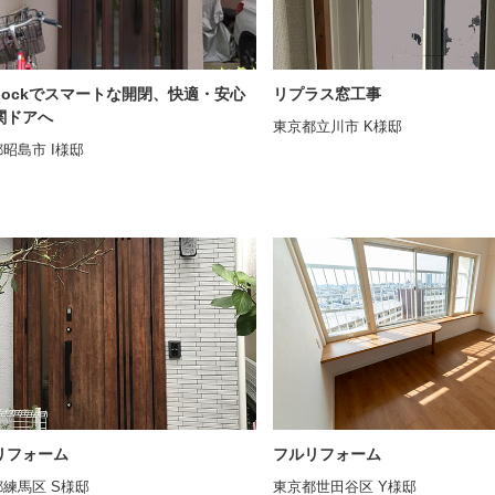
ilockでスマートな開閉、快適・安心
リプラス窓工事
関ドアへ
東京都立川市 K様邸
昭島市 I様邸
リフォーム
フルリフォーム
練馬区 S様邸
東京都世田谷区 Y様邸