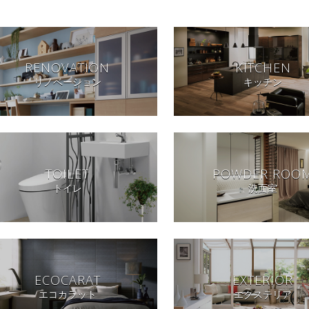
RENOVATION
KITCHEN
リノベーション
キッチン
TOILET
POWDER ROO
トイレ
洗面室
ECOCARAT
EXTERIOR
エコカラット
エクステリア