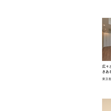
広々
きあ
東京